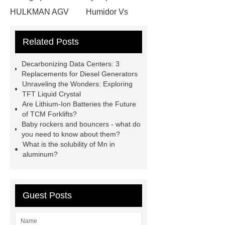
HULKMAN AGV
Humidor Vs
Cigar Box
20ghz Signal
Related Posts
Generator
horizontal injection
molding machine
horizontal
Decarbonizing Data Centers: 3
injection molding machine
flow
Replacements for Diesel Generators
Unraveling the Wonders: Exploring
wrap machine for sale
flow wrap
TFT Liquid Crystal
machine for sale
AMOLED and
Are Lithium-Ion Batteries the Future
of TCM Forklifts?
TFT Displays
PMOLED
Baby rockers and bouncers - what do
Display
800kw Containerized
you need to know about them?
What is the solubility of Mn in
Diesel Generator
Volvo Genset for
aluminum?
Sale
Gasket vs. Seal
Differences
Gasket vs. Seal
Differences
Guest Posts